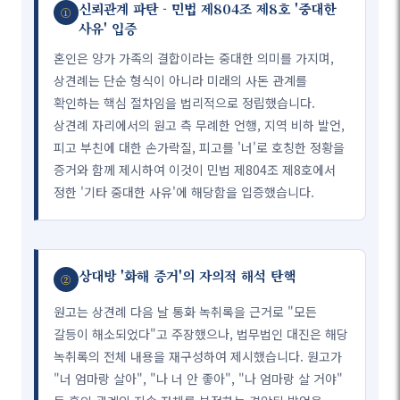
신뢰관계 파탄 - 민법 제804조 제8호 '중대한
①
사유' 입증
혼인은 양가 가족의 결합이라는 중대한 의미를 가지며,
상견례는 단순 형식이 아니라 미래의 사돈 관계를
확인하는 핵심 절차임을 법리적으로 정립했습니다.
상견례 자리에서의 원고 측 무례한 언행, 지역 비하 발언,
피고 부친에 대한 손가락질, 피고를 '너'로 호칭한 정황을
증거와 함께 제시하여 이것이 민법 제804조 제8호에서
정한 '기타 중대한 사유'에 해당함을 입증했습니다.
상대방 '화해 증거'의 자의적 해석 탄핵
②
원고는 상견례 다음 날 통화 녹취록을 근거로 "모든
갈등이 해소되었다"고 주장했으나, 법무법인 대진은 해당
녹취록의 전체 내용을 재구성하여 제시했습니다. 원고가
"너 엄마랑 살아", "나 너 안 좋아", "나 엄마랑 살 거야"