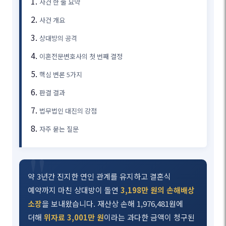
사건 한 줄 요약
사건 개요
상대방의 공격
이혼전문변호사의 첫 번째 결정
핵심 변론 5가지
판결 결과
법무법인 대진의 강점
자주 묻는 질문
약 3년간 진지한 연인 관계를 유지하고 결혼식
예약까지 마친 상대방이 돌연
3,198만 원의 손해배상
소장
을 보내왔습니다. 재산상 손해 1,976,481원에
더해
위자료 3,001만 원
이라는 과다한 금액이 청구된