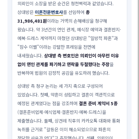
의뢰인이 소장을 받은 순간은 청천벽력과 같았습니다.
상대방은
이혼전문변호사
를 선임하여
총
31,986,481원
이라는 거액의 손해배상을 청구해
왔습니다. 약 3년간의 연인 관계, 예식장 예약과 결혼반지·
예복·드레스 계약까지 마쳤던 상대방은 "일방적 파혼"과
"잠수 이별"이라는 강렬한 프레임을 전면에
내세웠습니다.
상대방 측 변호인은 의뢰인이 아무런 이유
없이 연인 관계를 파기하고 연락을 두절했다는 주장
을
반복하며 법원의 감정적 공감을 유도하려 했습니다.
상대방 측 청구 논리는 세 가지 축으로 구성되어
있었습니다. 첫째, 약혼이 성립하고 결혼이 객관적으로
예정된 관계였다는 점을 강조하며
결혼 준비 계약서 5종
(결혼준비업체·예식업체·결혼반지·예복·드레스)을
제출했습니다. 둘째, 상견례 직후의 카카오톡 대화와 통화
녹취를 근거로 "갈등은 이미 해소되었으므로 파혼의
정당한 사유가 없다"고 주장했습니다. 셋째, 의뢰인이