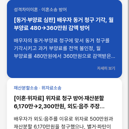
성격차이이혼 · 이혼소송 방어
[동거·부양료 심판] 배우자 동거 청구 기각, 월
부양료 480→360만원 감액 방어
배우자의 동거·부양료 청구에 맞서 동거 청구를
기각시키고 과거 부양료를 전액 불인정, 월
부양료를 480만원에서 360만원으로 감액받은
사례. 배우자의 보증금·분양권 등 자산과 실제
자세히 보기
지급 내역을 입증해 부양 필요성을 무너뜨린
이혼전문변호사의 재판이혼절차 방어 전략.
재산분할소송 · 위자료소송
[이혼·위자료] 위자료 청구 방어·재산분할
6,170만→2,300만원, 외도·음주 주장
뒤집은 방어 전략
배우자가 외도·음주를 이유로 위자료 500만원과
재산분할 6,170만원을 청구했으나, 별거·파탄이