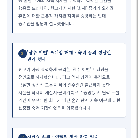
등 혼인 관계의 지속 자체를 부정하는 격앙된 발언을
했음을 드러내어, 원고가 제시한 '화해' 증거가 오히려
혼인에 대한 근본적 가치관 차이
를 증명하는 반대
증거임을 법원에 설득했습니다.
'잠수 이별' 프레임 해체 - 숙려 끝의 정당한
③
권리 행사
원고가 가장 강력하게 공격한 '잠수 이별' 프레임을
정면으로 해체했습니다. 피고 역시 상견례 충격으로
극심한 정신적 고통을 겪어 일주일간 출근하지 못한
사실을 약제비 계산서·근태기록으로 증명했고, 연락 두절
기간이 무책임한 회피가 아닌
혼인 관계 지속 여부에 대한
신중한 숙려 기간
이었음을 입증했습니다.
재산상 손해 - 합리적 정산 완료 입증
④