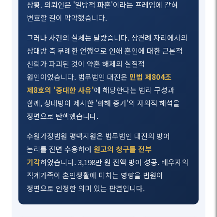
상황. 의뢰인은 '일방적 파혼'이라는 프레임에 갇혀
변호할 길이 막막했습니다.
그러나 사건의 실체는 달랐습니다. 상견례 자리에서의
상대방 측 무례한 언행으로 인해 혼인에 대한 근본적
신뢰가 파괴된 것이 약혼 해제의 실질적
원인이었습니다. 법무법인 대진은
민법 제804조
제8호의 '중대한 사유'
에 해당한다는 법리 구성과
함께, 상대방이 제시한 '화해 증거'의 자의적 해석을
정면으로 탄핵했습니다.
수원가정법원 평택지원은 법무법인 대진의 방어
논리를 전면 수용하여
원고의 청구를 전부
기각
하였습니다. 3,198만 원 전액 방어 성공. 배우자의
직계가족이 혼인생활에 미치는 영향을 법원이
정면으로 인정한 의미 있는 판결입니다.