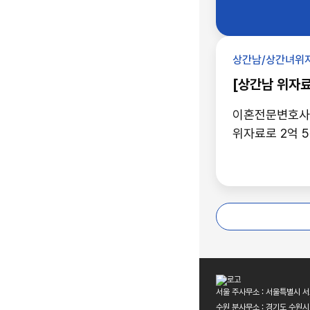
대리하며 청구 
자금 출처를 입증해 특유재산 인정을 끌어내고 분할대상에서 제외시켰습니다. 사실혼 기간이
약 1년 6개월
(1,000만 원 인용), 재산분할은 약 2,250만 원 감액(5,476만 원 인용)을 이끌어 낸 가사소송
상간남/상간녀위
복합 청구 방어
[상간남 위자료
이혼전문변호사의
위자료로 2억 
서울 주사무소 : 서울특별시 서
수원 분사무소 : 경기도 수원시