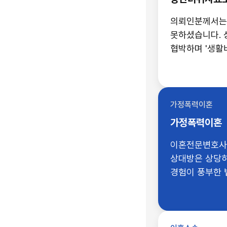
의뢰인분께서는[
못하셨습니다. 
협박하며 '생활
상간녀위자료청
가정폭력이혼
가정폭력이혼
이혼전문변호사를
상대방은 상당히
경험이 풍부한 
승소하였기 때문
보답드렸습니다