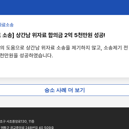
항목별 자료를 분리해 이혼방어 전략을 설계, 피고 명의 아파트의
 단기인 점과 채무 구조를 적극 변론하여, 위자료는 청구액의 75
자료소송
 사례입니다.
 소송] 상간남 위자료 합의금 2억 5천만원 성공!
 도움으로 상간남 위자료 소송을 제기하지 않고, 소송제기 전
5천만원을 성공하였습니다.
승소 사례 더 보기
초구 서초중앙로130, 11층
 영통구 광교중앙로 248번길 40 509호