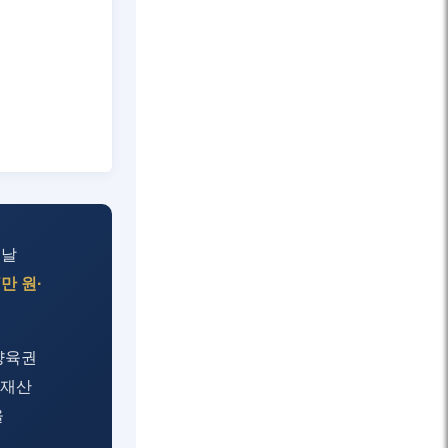
 날
만 원·
양육권
동재산
을