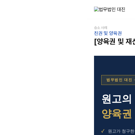
승소 사례
친권 및 양육권
[양육권 및 재
법무법인 대진 
원고의
양육권 
원고가 청구한