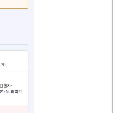
어)
 친권자·
0만 원 의뢰인