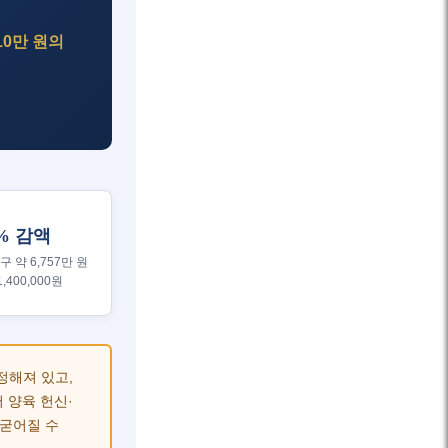
10만 원의
% 감액
 약 6,757만 원
,400,000원
정해져 있고,
 양육 헌신·
굳어질 수