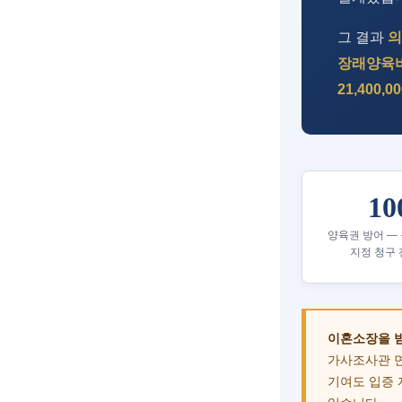
그 결과
의
장래양육
21,400
10
양육권 방어 —
지정 청구 
이혼소장을 받
가사조사관 면
기여도 입증 