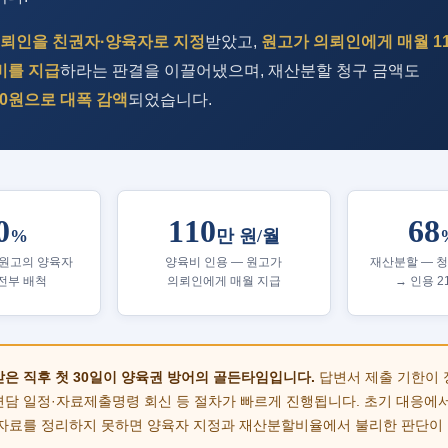
뢰인을 친권자·양육자로 지정
받았고,
원고가 의뢰인에게 매월 1
비를 지급
하라는 판결을 이끌어냈으며, 재산분할 청구 금액도
,000원으로 대폭 감액
되었습니다.
0
110
68
%
만 원/월
 원고의 양육자
양육비 인용 — 원고가
재산분할 — 청구
전부 배척
의뢰인에게 매월 지급
→ 인용 21
은 직후 첫 30일이 양육권 방어의 골든타임입니다.
답변서 제출 기한이 
담 일정·자료제출명령 회신 등 절차가 빠르게 진행됩니다. 초기 대응에서
자료를 정리하지 못하면 양육자 지정과 재산분할비율에서 불리한 판단이 