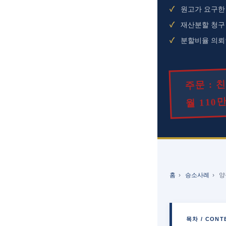
원고가 요구한 
재산분할 청구 약
분할비율 의뢰인
주문 : 
월 110
홈
›
승소사례
›
양
목차 / CONT