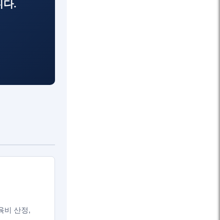
다.
육비 산정,