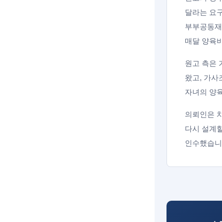
달라는 요구
부부공동재산
매달 양육
원고 측은 
왔고, 가사
자녀의 양
의뢰인은 치
다시 설계할
인수했습니