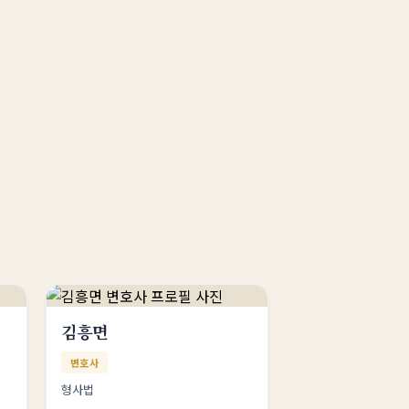
김흥면
변호사
형사법